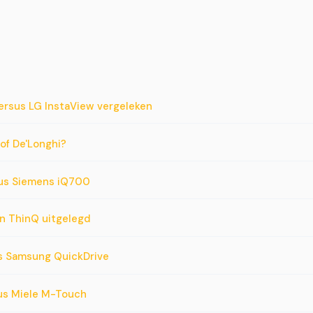
ersus LG InstaView vergeleken
 of De'Longhi?
sus Siemens iQ700
n ThinQ uitgelegd
s Samsung QuickDrive
us Miele M-Touch