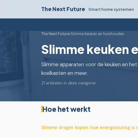
The Next Future
Smart home systemen
The Next Future
›
Slimme keuken en huishouden
Slimme keuken e
Slimme apparaten voor de keuken en het 
koelkasten en meer.
21 artikelen in deze categorie
Hoe het werkt
Slimme droger kopen: hoe energiezuinig is