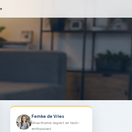
▾
Femke de Vries
Smarthome-expert en tech-
enthousiast