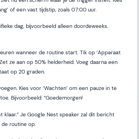
ziet nu een scherm waar je de trigger instelt. Kies
g’ of een vast tijdstip, zoals 07:00 uur.
ifieke dag, bijvoorbeeld alleen doordeweeks.
beuren wanneer de routine start. Tik op ‘Apparaat
. Zet ze aan op 50% helderheid. Voeg daarna een
taat op 20 graden.
voegen. Kies voor ‘Wachten’ om een pauze in te
 toe. Bijvoorbeeld: “Goedemorgen!
at klaar.” Je Google Nest speaker zal dit bericht
e de routine op.