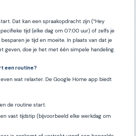
 start. Dat kan een spraakopdracht zijn (“Hey
pecifieke tijd (elke dag om 07:00 uur) of zelfs je
s besparen je tijd en moeite. In plaats van dat je
et geven, doe je het met één simpele handeling.
rt een routine?
t even wat relaxter. De Google Home app biedt
en de routine start.
en vast tijdstip (bijvoorbeeld elke werkdag om
eer je aankomt of vertrekt vanaf een bepaalde