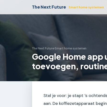
The Next Future
Smart home systemen
The Next Future
›
Smart home systemen
Google Home app u
toevoegen, routin
Stel je voor: je stapt ’s ochte
aan. De koffiezetapparaat begint