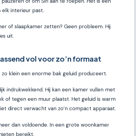
 pauzeren of om Siri aan te roepen. Het is een
 elk interieur past.
mer of slaapkamer zetten? Geen probleem. Hij
es uit.
rassend vol voor zo’n formaat
 zo klein een enorme bak geluid produceert.
jk indrukwekkend. Hij kan een kamer vullen met
oek of tegen een muur plaatst. Het geluid is warm
 niet direct verwacht van zo’n compact apparaat.
d meer dan voldoende. In een grote woonkamer
mieten bereikt.