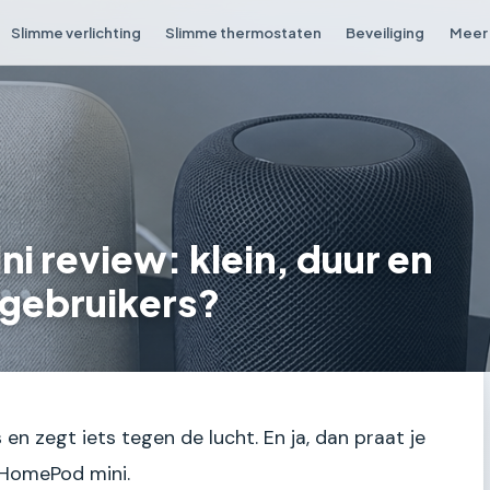
Slimme verlichting
Slimme thermostaten
Beveiliging
Meer 
 review: klein, duur en
-gebruikers?
s en zegt iets tegen de lucht. En ja, dan praat je
e HomePod mini.