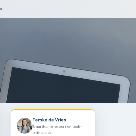
▾
Femke de Vries
Smarthome-expert en tech-
enthousiast