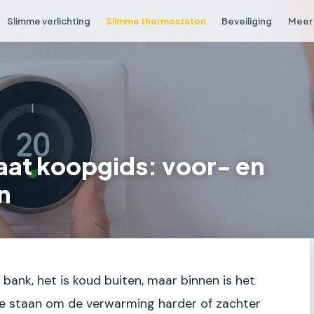
Slimme verlichting
Slimme thermostaten
Beveiliging
Meer 
at koopgids: voor- en
n
e bank, het is koud buiten, maar binnen is het
 te staan om de verwarming harder of zachter