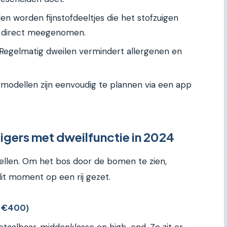
n worden fijnstofdeeltjes die het stofzuigen
t, direct meegenomen.
Regelmatig dweilen vermindert allergenen en
odellen zijn eenvoudig te plannen via een app
igers met dweilfunctie in 2024
llen. Om het bos door de bomen te zien,
it moment op een rij gezet.
t €400)
betaalbaar, middenklasse en high-end. Zo zit er