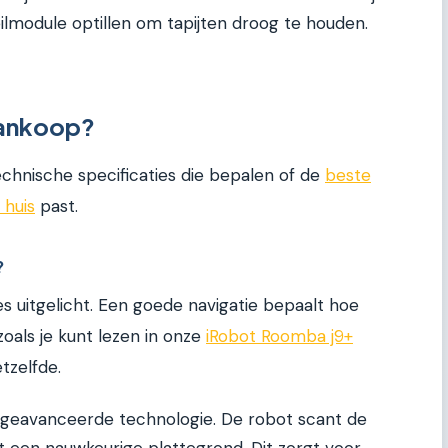
weilmodule optillen om tapijten droog te houden.
 aankoop?
technische specificaties die bepalen of de
beste
 huis
past.
?
es uitgelicht. Een goede navigatie bepaalt hoe
oals je kunt lezen in onze
iRobot Roomba j9+
etzelfde.
 geavanceerde technologie. De robot scant de