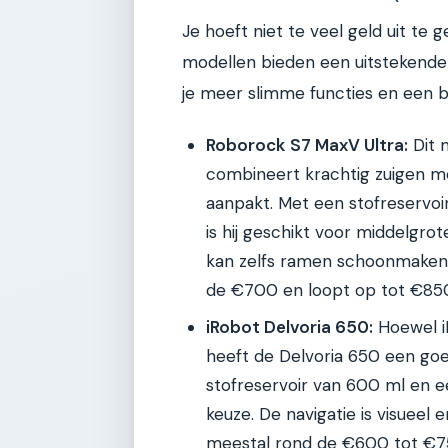
Je hoeft niet te veel geld uit te
modellen bieden een uitstekende pr
je meer slimme functies en een b
Roborock S7 MaxV Ultra:
Dit m
combineert krachtig zuigen me
aanpakt. Met een stofreservo
is hij geschikt voor middelgrot
kan zelfs ramen schoonmaken (
de €700 en loopt op tot €85
iRobot Delvoria 650:
Hoewel iR
heeft de Delvoria 650 een go
stofreservoir van 600 ml en e
keuze. De navigatie is visueel e
meestal rond de €600 tot €7