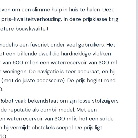
 geven om een slimme hulp in huis te halen. Deze
ijs-kwaliteitverhouding. In deze prijsklasse krijg
etere bouwkwaliteit.
odel is een favoriet onder veel gebruikers. Het
t een trillende dweil die hardnekkige vlekken
ir van 600 ml en een waterreservoir van 300 ml
e woningen. De navigatie is zeer accuraat, en hij
met de juiste accessoire). De prijs begint rond
0.
obot vaak bekendstaat om zijn losse stofzuigers,
ede reputatie als combi-model. Met een
en waterreservoir van 300 ml is het een solide
n hij vermijdt obstakels soepel. De prijs ligt
50.