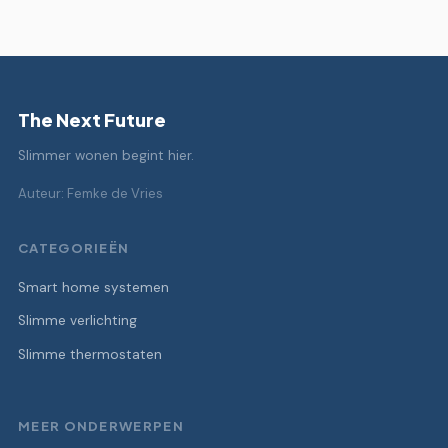
The Next Future
Slimmer wonen begint hier.
Auteur: Femke de Vries
CATEGORIEËN
Smart home systemen
Slimme verlichting
Slimme thermostaten
MEER ONDERWERPEN