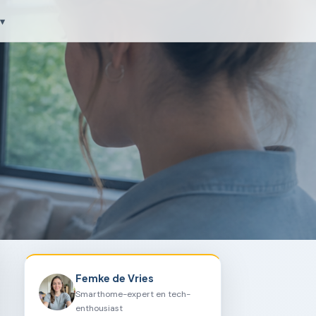
▾
Femke de Vries
Smarthome-expert en tech-
enthousiast