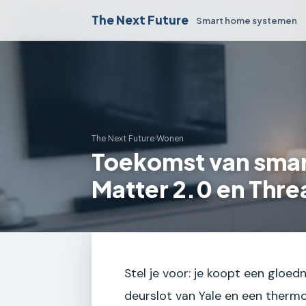
The Next Future
Smart home systemen
The Next Future
›
Wonen
Toekomst van smar
Matter 2.0 en Thr
Stel je voor: je koopt een gloe
deurslot van Yale en een thermo